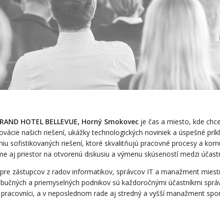
, GRAND HOTEL BELLEVUE, Horný Smokovec
je čas a miesto, kde chce
ovácie našich riešení, ukážky technologických noviniek a úspešné prík
aniu sofistikovaných riešení, ktoré skvalitňujú pracovné procesy a komu
aj priestor na otvorenú diskusiu a výmenu skúseností medzi účastn
 pre zástupcov z radov informatikov, správcov IT a manažment mies
tribučných a priemyselných podnikov sú každoročnými účastníkmi správ
 pracovníci, a v neposlednom rade aj stredný a vyšší manažment sp