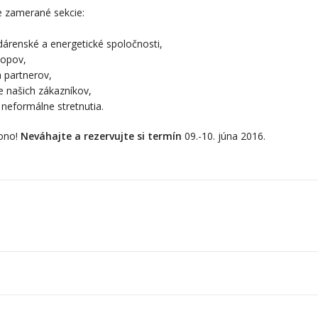
 zamerané sekcie:
dárenské a energetické spoločnosti,
hopov,
 partnerov,
e našich zákazníkov,
neformálne stretnutia.
 ono!
Neváhajte a rezervujte si termín
09.-10. júna 2016.