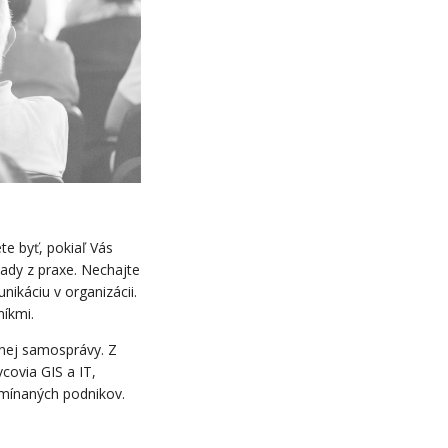
te byť, pokiaľ Vás
lady z praxe. Nechajte
nikáciu v organizácii.
íkmi.
tnej samosprávy. Z
covia GIS a IT,
omínaných podnikov.