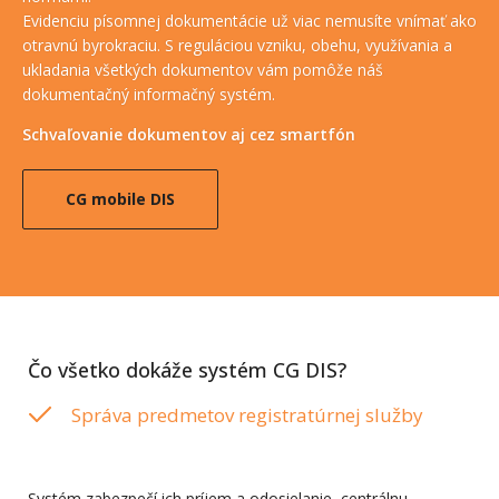
Evidenciu písomnej dokumentácie už viac nemusíte vnímať ako
otravnú byrokraciu. S reguláciou vzniku, obehu, využívania a
ukladania všetkých dokumentov vám pomôže náš
dokumentačný informačný systém.
Schvaľovanie dokumentov aj cez smartfón
CG mobile DIS
Čo všetko dokáže systém CG DIS?
Správa predmetov registratúrnej služby
Systém zabezpečí ich príjem a odosielanie, centrálnu