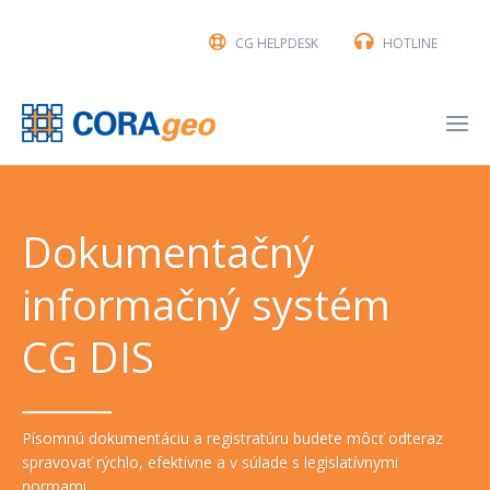
CG HELPDESK
HOTLINE
Dokumentačný
informačný systém
CG DIS
Písomnú dokumentáciu a registratúru budete môcť odteraz
spravovať rýchlo, efektívne a v súlade s legislatívnymi
normami.