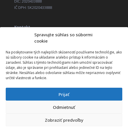
DIČ: 2020433888
IČ DPH: SK2020433888
Kontakt
+421 52 285 14 11
Spravujte súhlas so súbormi
obchod@corageo.sk
cookie
Zákaznícka linka (HOTLINE)
+421 52 285 14 01
Na poskytovanie tých najlepších skúseností používame technológie, ako
sú súbory cookie na ukladanie a/alebo prístup k informáciám o
zariadení. Súhlas s týmito technológiami nám umožní spracovávať
údaje, ako je správanie pri prehliadaní alebo jedinečné ID na tejto
Vzdelávací program
stránke. Nesúhlas alebo odvolanie súhlasu môže nepriaznivo ovplyvniť
určité vlastnosti a funkcie.
Technické požiadavky systémov ITP
Technické požiadavky systémov ITS
Prijať
Čerpanie NFP
Odmietnuť
Čerpanie grantu
Zobraziť predvoľby