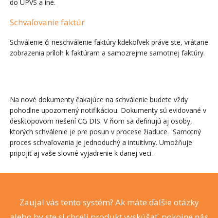
do ÚPVS a iné.
Schvaľovanie faktúr
Schválenie či neschválenie faktúry kdekoľvek práve ste, vrátane
zobrazenia príloh k faktúram a samozrejme samotnej faktúry.
Na nové dokumenty čakajúce na schválenie budete vždy
pohodlne upozornený notifikáciou. Dokumenty sú evidované v
desktopovom riešení CG DIS. V ňom sa definujú aj osoby,
ktorých schválenie je pre posun v procese žiaduce. Samotný
proces schvaľovania je jednoduchý a intuitívny. Umožňuje
pripojiť aj vaše slovné vyjadrenie k danej veci.
Zaujal vás tento systém? Ak máte ďalšie otázky
alebo by ste si chceli produkt vyskúšať, pokojne nás