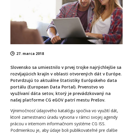
27. marca 2018
Slovensko sa umiestnilo v prvej trojke najrýchlejšie sa
rozvíjajúcich krajín v oblasti otvorených dát v Európe.
Potvrdzujú to aktuálne štatistiky Európskeho data
portálu (European Data Portal). Prvenstvo vo
využívaní dáta setov, ktorý je prevádzkovaný na
našej platforme CG eGOV patrí mestu Prešov.
Výnimočnosť údajového katalógu spočíva vo využití dát,
ktoré zamestnanci úradu vytvoria v rámci svojej agendy
prácou v internom informačnom systéme CG ISS.
Podmienkou je, aby údaje boli publikovateľné pre ďalšie