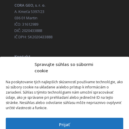
CORA GEO, s. r. o.
A. Kmeťa 5397/23
036 01 Martin
IČO: 31612989
DIČ: 2020433888
IČ DPH: SK2020433888
Kontakt
+421 52 285 14 11
Spravujte súhlas so súbormi
obchod@corageo.sk
cookie
Zákaznícka linka (HOTLINE)
+421 52 285 14 01
Na poskytovanie tých najlepších skúseností používame technológie, ako
sú súbory cookie na ukladanie a/alebo prístup k informáciám o
zariadení. Súhlas s týmito technológiami nám umožní spracovávať
údaje, ako je správanie pri prehliadaní alebo jedinečné ID na tejto
Vzdelávací program
stránke. Nesúhlas alebo odvolanie súhlasu môže nepriaznivo ovplyvniť
určité vlastnosti a funkcie.
Technické požiadavky systémov ITP
Technické požiadavky systémov ITS
Prijať