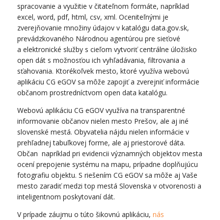
spracovanie a využitie v čitateľnom formáte, napríklad
excel, word, pdf, html, csv, xml. Oceniteľnými je
zverejňovanie množiny údajov v katalógu data.gov.sk,
prevádzkovaného Národnou agentúrou pre sieťové
a elektronické služby s cieľom vytvoriť centrálne úložisko
open dát s možnosťou ich vyhľadávania, filtrovania a
sťahovania. Ktorékoľvek mesto, ktoré využíva webovú
aplikáciu CG eGOV sa môže zapojiť a zverejniť informácie
občanom prostredníctvom open data katalógu.
Webovú aplikáciu CG eGOV využíva na transparentné
informovanie občanov nielen mesto Prešov, ale aj iné
slovenské mestá. Obyvatelia nájdu nielen informácie v
prehľadnej tabuľkovej forme, ale aj priestorové dáta.
Občan napríklad pri evidencii významných objektov mesta
ocení prepojenie systému na mapu, prípadne doplňujúcu
fotografiu objektu. S riešením CG eGOV sa môže aj Vaše
mesto zaradiť medzi top mestá Slovenska v otvorenosti a
inteligentnom poskytovaní dát.
V prípade záujmu o túto šikovnú aplikáciu,
nás