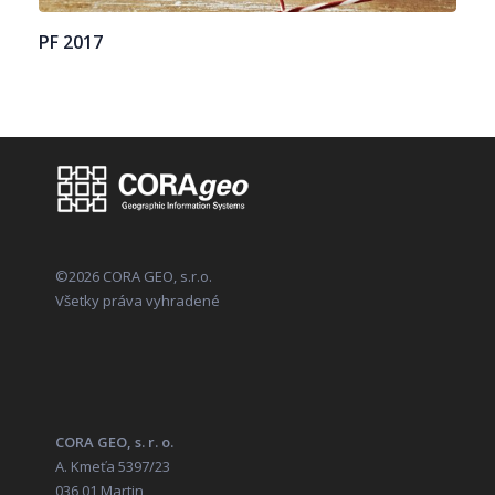
PF 2017
©2026 CORA GEO, s.r.o.
Všetky práva vyhradené
CORA GEO, s. r. o.
A. Kmeťa 5397/23
036 01 Martin