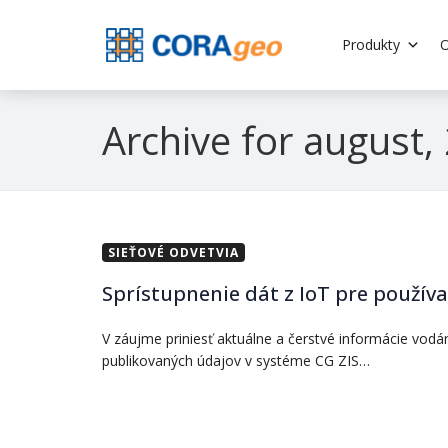
Produkty
O
Archive for august,
SIEŤOVÉ ODVETVIA
Sprístupnenie dát z IoT pre použív
V záujme priniesť aktuálne a čerstvé informácie vodá
publikovaných údajov v systéme CG ZIS…