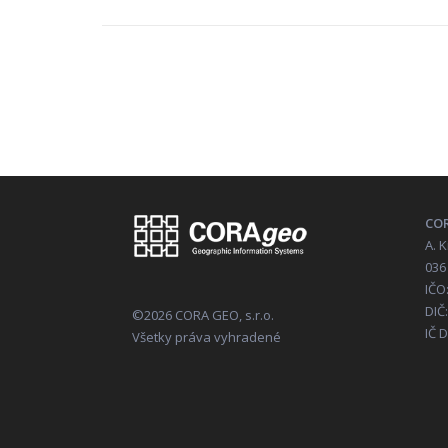
COR
A. 
036
IČO
DIČ
©2026 CORA GEO, s.r.o.
IČ 
Všetky práva vyhradené