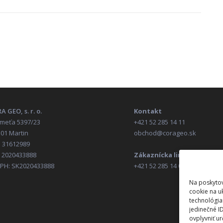
A GEO, s. r. o.
Kontakt
Kmeťa 5397/23
+421 52 285 14 11
 01 Martin
obchod@corageo.sk
: 31612989
: 2020433888
Zákaznícka linka (HOTLINE
DPH: SK2020433888
+421 52 285 14 01
Na poskytov
cookie na u
technológia
jedinečné I
ovplyvniť ur