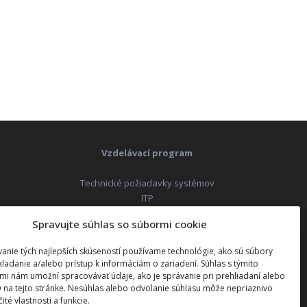
Vzdelávací program
Technické požiadavky systémov
ITP
)
Technické požiadavky systémov
Spravujte súhlas so súbormi cookie
ITS
anie tých najlepších skúseností používame technológie, ako sú súbory
Čerpanie NFP
kladanie a/alebo prístup k informáciám o zariadení. Súhlas s týmito
Čerpanie grantu
mi nám umožní spracovávať údaje, ako je správanie pri prehliadaní alebo
D na tejto stránke. Nesúhlas alebo odvolanie súhlasu môže nepriaznivo
čité vlastnosti a funkcie.