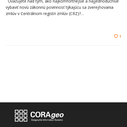
Uvažujete nad tým, ako najkomfortnejšie a najjednoduchšie
vybaviť novú zákonnú povinnosť týkajúcu sa zverejňovania
zmlúv v Centrálnom registri zmlúv (CRZ)?…
1