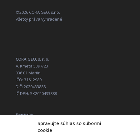
©2026 CORA GEO, s.r.o.
Všetky práva vyhradené
CORA GEO, s. r. o.
A. Kmeťa 5397/23
036 01 Martin
IČO: 31612989
DIČ: 2020433888
IČ DPH: SK2020433888
Kontakt
+421 52 285 14 11
Spravujte súhlas so súbormi
obchod@corageo.sk
cookie