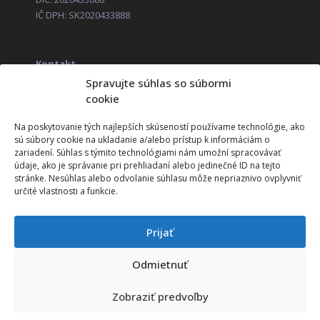
IČ DPH: SK2020433888
Kontakt
+421 52 285 14 11
Spravujte súhlas so súbormi
obchod@corageo.sk
cookie
Zákaznícka linka (HOTLINE)
+421 52 285 14 01
Na poskytovanie tých najlepších skúseností používame technológie, ako
sú súbory cookie na ukladanie a/alebo prístup k informáciám o
zariadení. Súhlas s týmito technológiami nám umožní spracovávať
údaje, ako je správanie pri prehliadaní alebo jedinečné ID na tejto
Vzdelávací program
stránke. Nesúhlas alebo odvolanie súhlasu môže nepriaznivo ovplyvniť
určité vlastnosti a funkcie.
Technické požiadavky systémov ITP
Technické požiadavky systémov ITS
Prijať
Čerpanie NFP
Odmietnuť
Čerpanie grantu
Zobraziť predvoľby