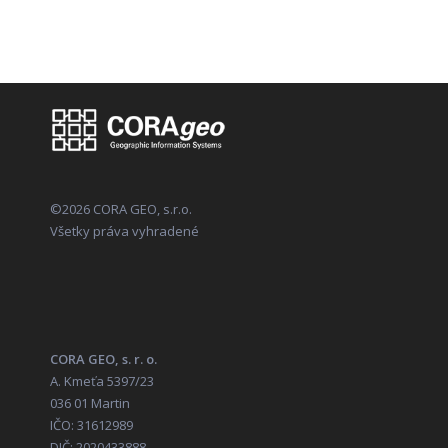
©2026 CORA GEO, s.r.o.
Všetky práva vyhradené
CORA GEO, s. r. o.
A. Kmeťa 5397/23
036 01 Martin
IČO: 31612989
DIČ: 2020433888