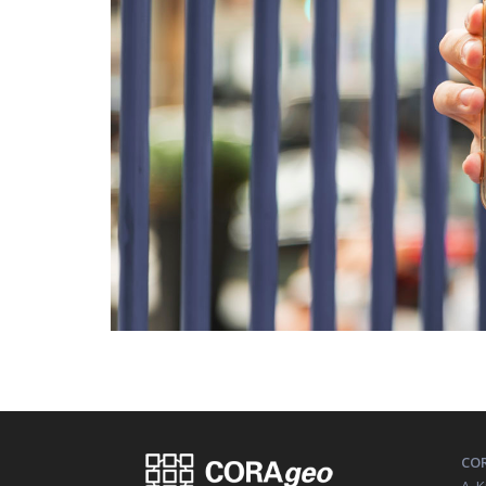
COR
A. 