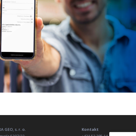
A GEO, s. r. o.
Kontakt
Kmeťa 5397/23
+421 52 285 14 11