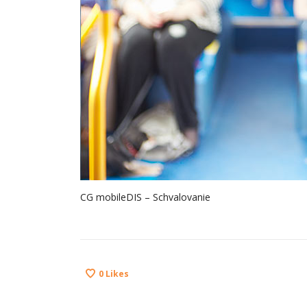
CG mobileDIS – Schvalovanie
0
Likes