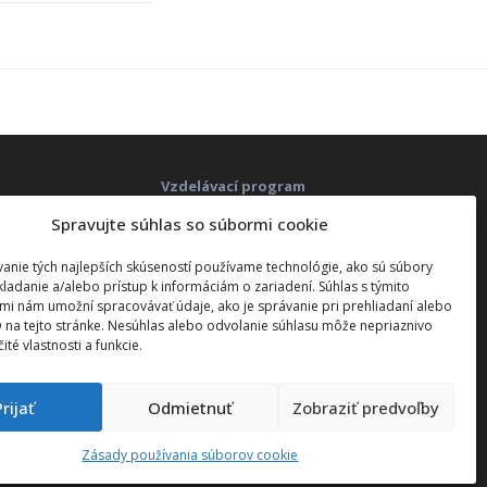
Vzdelávací program
Spravujte súhlas so súbormi cookie
Technické požiadavky systémov
ITP
anie tých najlepších skúseností používame technológie, ako sú súbory
)
Technické požiadavky systémov
kladanie a/alebo prístup k informáciám o zariadení. Súhlas s týmito
ITS
mi nám umožní spracovávať údaje, ako je správanie pri prehliadaní alebo
D na tejto stránke. Nesúhlas alebo odvolanie súhlasu môže nepriaznivo
čité vlastnosti a funkcie.
Čerpanie NFP
Čerpanie grantu
Prijať
Odmietnuť
Zobraziť predvoľby
Zásady používania súborov cookie