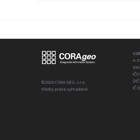
COR
A. 
036
IČO
DIČ
©2026 CORA GEO, s.r.o.
IČ 
Všetky práva vyhradené