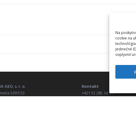
Na poskytov
cookie na u
technológia
jedinečné I
ovplyvniť ur
A GEO, s. r. o.
Kontakt
Kmeťa 5397/23
+421 52 285 14 11
 01 Martin
obchod@corageo.sk
: 31612989
: 2020433888
Zákaznícka linka (HOTLINE
DPH: SK2020433888
+421 52 285 14 01