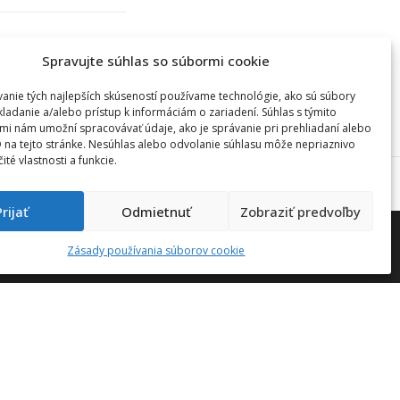
Spravujte súhlas so súbormi cookie
anie tých najlepších skúseností používame technológie, ako sú súbory
kladanie a/alebo prístup k informáciám o zariadení. Súhlas s týmito
mi nám umožní spracovávať údaje, ako je správanie pri prehliadaní alebo
D na tejto stránke. Nesúhlas alebo odvolanie súhlasu môže nepriaznivo
čité vlastnosti a funkcie.
Prijať
Odmietnuť
Zobraziť predvoľby
Zásady používania súborov cookie
Vzdelávací program
Technické požiadavky systémov
ITP
)
Technické požiadavky systémov
ITS
Čerpanie NFP