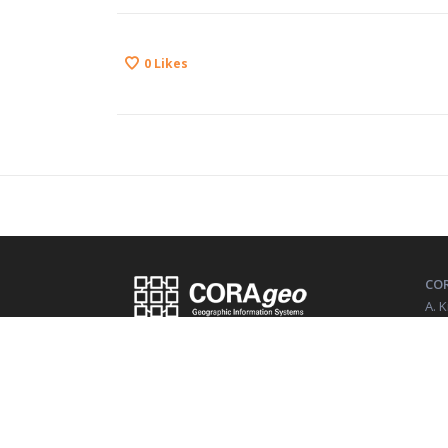
0
Likes
COR
A. 
036
IČO
DIČ
©2026 CORA GEO, s.r.o.
IČ 
Všetky práva vyhradené