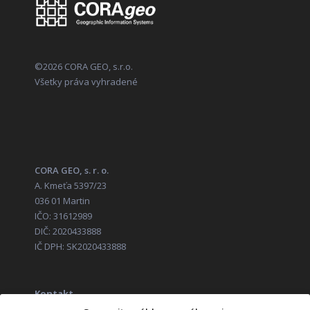
©2026 CORA GEO, s.r.o.
Všetky práva vyhradené
CORA GEO, s. r. o.
A. Kmeťa 5397/23
036 01 Martin
IČO: 31612989
DIČ: 2020433888
IČ DPH: SK2020433888
Kontakt
+421 52 285 14 11